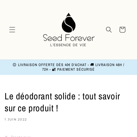
et
passer
au
contenu
Panier
😊 LIVRAISON OFFERTE DÈS 40€ D'ACHAT - 🚚 LIVRAISON 48H /
72H - 🔐 PAIEMENT SÉCUR!SÉ
Le déodorant solide : tout savoir
sur ce produit !
1 JUIN 2022