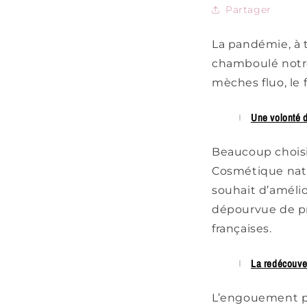
Partager
La pandémie, à 
chamboulé notre
mèches fluo, le 
Une volonté 
Beaucoup choisi
C
osmétique nat
souhait d’amélio
dépourvue de pr
françaises.
La redécouver
L’engouement pou