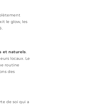
mplètement
t le glow, les
é.
s et naturels
.
eurs locaux. Le
ne routine
ions des
te de soi qui a