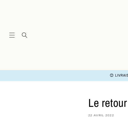
et
passer
au
contenu
😊 LIVRAI
Le retour
22 AVRIL 2022