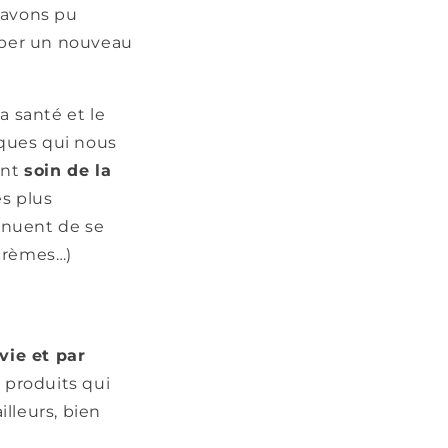
 avons pu
pper un nouveau
la santé et le
ques qui nous
ant
soin de la
es plus
tinuent de se
 crèmes…)
vie et par
 produits qui
lleurs, bien