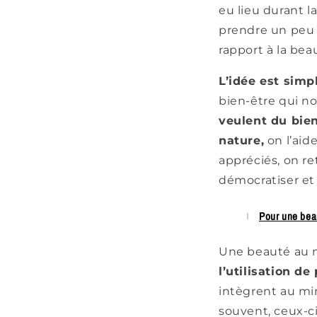
eu lieu durant 
prendre un peu 
rapport à la bea
L’idée est simp
bien-être qui n
veulent du bie
nature,
on l’aid
appréciés, on r
démocratiser e
Pour une beaut
Une beauté au n
l’utilisation de
intègrent au min
souvent, ceux-ci