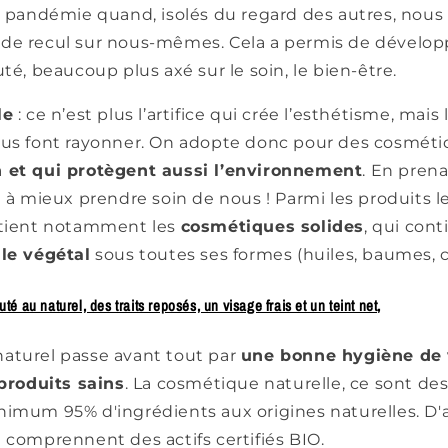
la pandémie quand, isolés du regard des autres, nous
de recul sur nous-mêmes. Cela a permis de dévelo
uté, beaucoup plus axé sur le soin, le bien-être.
le
: ce n’est plus l’artifice qui crée l’esthétisme, mais 
ous font rayonner. On adopte donc pour des cosméti
n et qui protègent aussi l’environnement
. En pren
e à mieux prendre soin de nous ! Parmi les produits l
etient notamment les
cosmétiques solides
, qui con
t
le végétal
sous toutes ses formes (huiles, baumes,
é au naturel, des traits reposés, un visage frais et un teint net,
aturel passe avant tout par
une bonne hygiène de 
 produits sains
.
La cosmétique naturelle, ce sont des
imum 95% d'ingrédients aux origines naturelles. D'ai
 comprennent des actifs certifiés BIO.