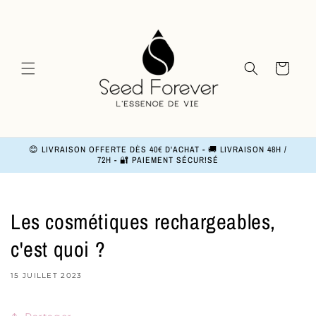
et
passer
au
contenu
Panier
😊 LIVRAISON OFFERTE DÈS 40€ D'ACHAT - 🚚 LIVRAISON 48H /
72H - 🔐 PAIEMENT SÉCUR!SÉ
Les cosmétiques rechargeables,
c'est quoi ?
15 JUILLET 2023