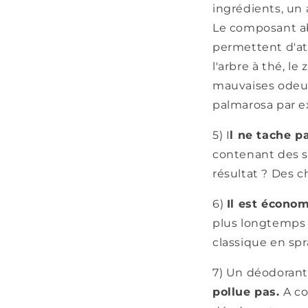
ingrédients, un
Le composant abs
permettent d'at
l'arbre à thé, le
mauvaises odeur
palmarosa par e
5) I
l ne tache p
contenant des se
résultat ? Des 
6)
Il est écono
plus longtemps !
classique en spr
7) Un déodorant
pollue pas.
A co