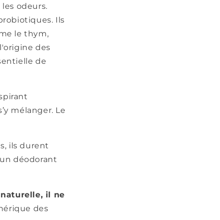
 les odeurs.
robiotiques. Ils
mme le thym,
 l'origine des
entielle de
spirant
s’y mélanger. Le
, ils durent
d'un déodorant
aturelle, il ne
phérique des