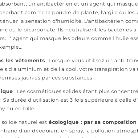
 absorbant, un antibactérien et un agent qui masque
orbant comme la poudre de plante, l'argile ou les p
ténuer la sensation d'humidité. L'antibactérien co
 zinc ou le bicarbonate. Ils neutralisent les bactéries à
s. L' agent qui masque les odeurs comme l'huile ess
xemple...
as les vêtements
: Lorsque vous utilisez un anti-tran
ls d’aluminium et de l’alcool, votre transpiration va 
chemises jaunies par ces substances
…
mique
: Les cosmétiques solides étant plus concentrés
 Sa durée d'utilisation est 3 fois supérieure à celle 
ay ou en bille.
 solide naturel est
écologique : par sa composition n
ntrario d'un déodorant en spray, la pollution atmos