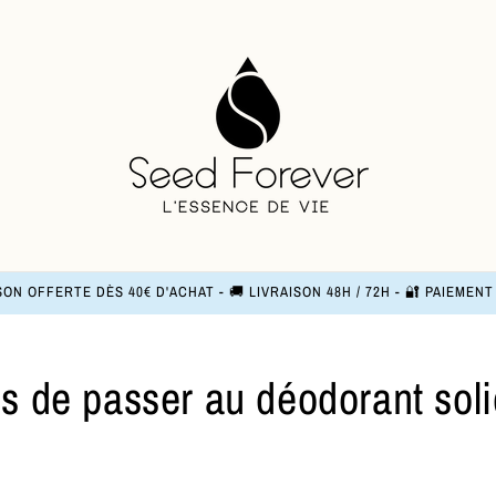
SON OFFERTE DÈS 40€ D'ACHAT - 🚚 LIVRAISON 48H / 72H - 🔐 PAIEMEN
ns de passer au déodorant sol