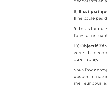
déodorants en a
8)
Il est pratiqu
Il ne coule pas 
9) Leurs formule
l'environnement
10)
O
bjectif Zé
verre... Le déod
ou en spray.
Vous l’avez comp
déodorant nature
meilleur pour l