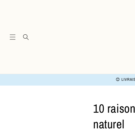
and
move
on to
content
😊 LIVRAI
10 raiso
naturel