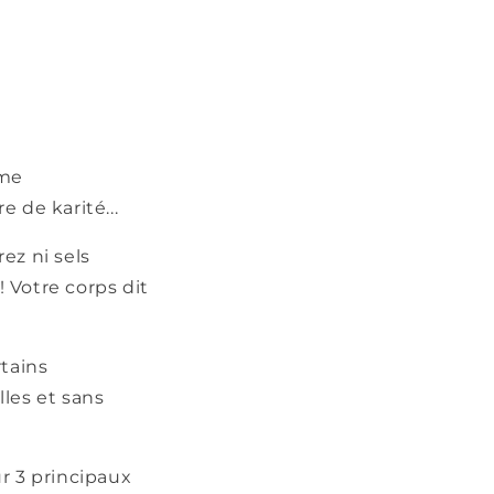
mme
e de karité...
ez ni sels
 Votre corps dit
rtains
les et sans
ur 3 principaux