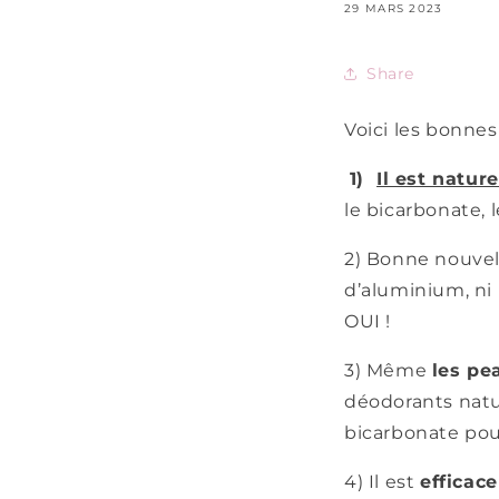
29 MARS 2023
Share
Voici les bonnes
1)
Il est nature
le bicarbonate, l
2)
Bonne nouvell
d’aluminium, ni
OUI !
3) Même
les pe
déodorants natur
bicarbonate po
4) Il est
efficace