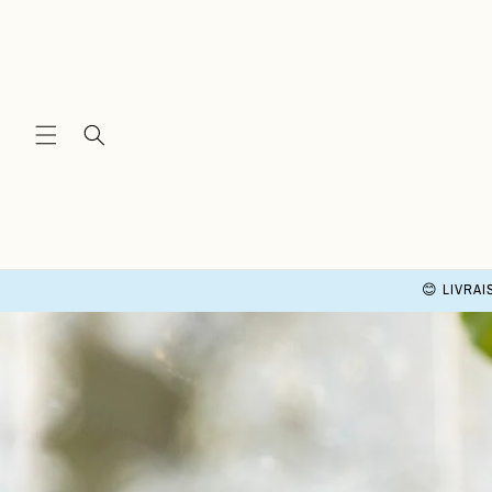
and
move
on to
content
😊 LIVRAI