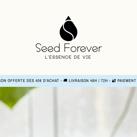
SON OFFERTE DÈS 40€ D'ACHAT - 🚚 LIVRAISON 48H / 72H - 🔐 PAIEMEN