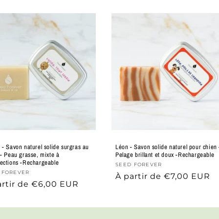
 - Savon naturel solide surgras au
Léon - Savon solide naturel pour chien 
 - Peau grasse, mixte à
Pelage brillant et doux -Rechargeable
ections -Rechargeable
Supplier
SEED FOREVER
lier
 FOREVER
Prix
À partir de €7,00 EUR
:
artir de €6,00 EUR
habituel
ituel