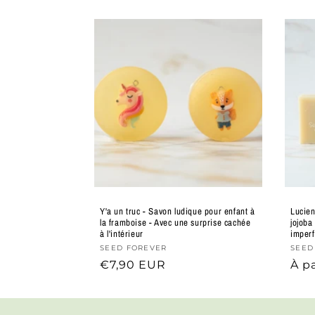
Y'a un truc - Savon ludique pour enfant à
Lucien
la framboise - Avec une surprise cachée
jojoba
à l'intérieur
imperf
Supplier
SEED FOREVER
Supp
SEED
Prix
€7,90 EUR
Prix
À p
:
:
habituel
hab