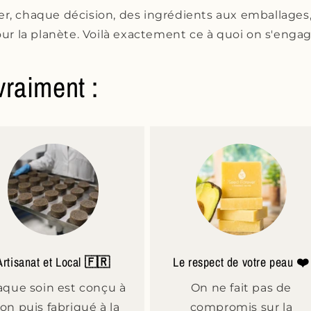
r, chaque décision, des ingrédients aux emballages
ur la planète. Voilà exactement ce à quoi on s'engage
vraiment :
Artisanat et Local
🇫🇷
Le respect de votre peau
❤️
que soin est conçu à
On ne fait pas de
on puis fabriqué à la
compromis sur la