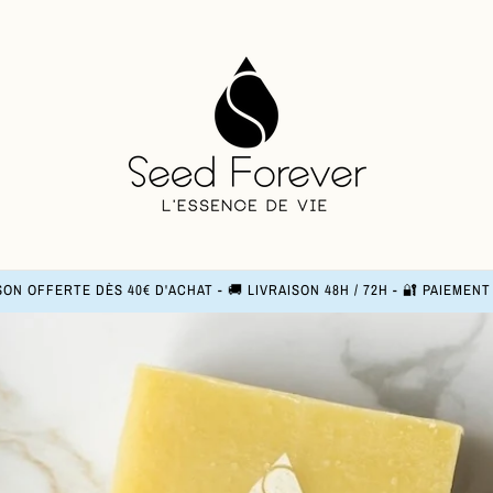
SON OFFERTE DÈS 40€ D'ACHAT - 🚚 LIVRAISON 48H / 72H - 🔐 PAIEMEN