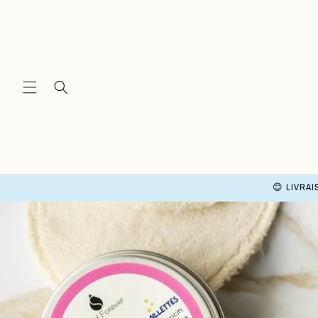
and
move
on to
content
😊 LIVRAI