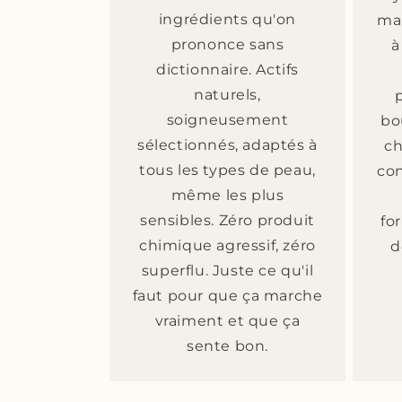
ingrédients qu'on
mai
prononce sans
à
dictionnaire. Actifs
naturels,
soigneusement
bo
sélectionnés, adaptés à
ch
tous les types de peau,
con
même les plus
sensibles. Zéro produit
fo
chimique agressif, zéro
d
superflu. Juste ce qu'il
faut pour que ça marche
vraiment et que ça
sente bon.