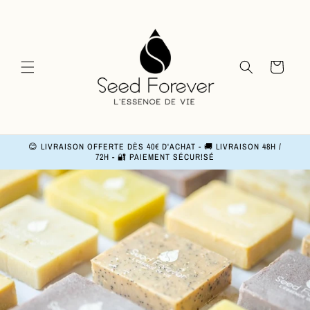
and
move
on to
content
Basket
😊 LIVRAISON OFFERTE DÈS 40€ D'ACHAT - 🚚 LIVRAISON 48H /
72H - 🔐 PAIEMENT SÉCUR!SÉ