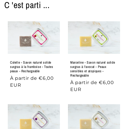
C 'est parti ...
Marceline - Savon naturel solide
Colette - Savon naturel solide
surgras à l'avocat - Peaux
surgras à la framboise - Toutes
sensibles et atopiques -
peaux - Rechargeable
Rechargeable
Prix
À partir de €6,00
Prix
À partir de €6,00
habituel
EUR
habituel
EUR