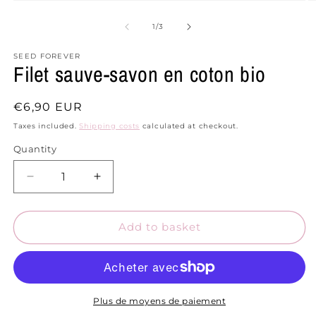
Open
O
media
m
1
2
from
1
/
3
in
in
a
a
SEED FOREVER
modal
m
Filet sauve-savon en coton bio
window
w
Prix
€6,90 EUR
habituel
Taxes included.
Shipping costs
calculated at checkout.
Quantity
Quantity
Réduire
Augmenter
la
la
quantité
quantité
de
de
Add to basket
Filet
Filet
sauve-
sauve-
savon
savon
en
en
coton
coton
Plus de moyens de paiement
bio
bio