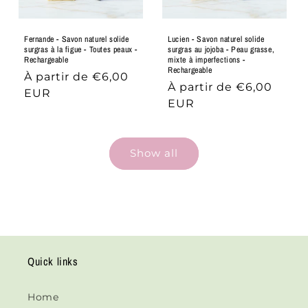
Fernande - Savon naturel solide
Lucien - Savon naturel solide
surgras à la figue - Toutes peaux -
surgras au jojoba - Peau grasse,
Rechargeable
mixte à imperfections -
Rechargeable
Prix
À partir de €6,00
Prix
À partir de €6,00
habituel
EUR
habituel
EUR
Show all
Quick links
Home