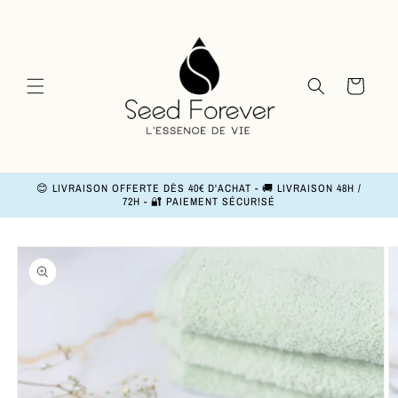
and
move
on to
content
Basket
😊 LIVRAISON OFFERTE DÈS 40€ D'ACHAT - 🚚 LIVRAISON 48H /
72H - 🔐 PAIEMENT SÉCUR!SÉ
Skip to
product
information